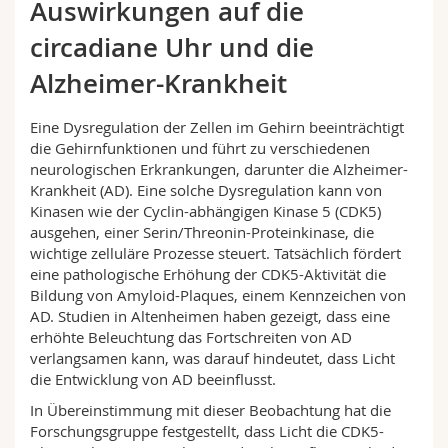
Auswirkungen auf die
Math.-Nat. und Med. Fak.
Mitarbeitende
Webmail
circadiane Uhr und die
Interfakultär
Doktorierende
Vorlesungsverzeichnis
Alzheimer-Krankheit
MyUnifr
Eine Dysregulation der Zellen im Gehirn beeinträchtigt
die Gehirnfunktionen und führt zu verschiedenen
neurologischen Erkrankungen, darunter die Alzheimer-
Krankheit (AD). Eine solche Dysregulation kann von
Kinasen wie der Cyclin-abhängigen Kinase 5 (CDK5)
ausgehen, einer Serin/Threonin-Proteinkinase, die
wichtige zelluläre Prozesse steuert. Tatsächlich fördert
eine pathologische Erhöhung der CDK5-Aktivität die
Bildung von Amyloid-Plaques, einem Kennzeichen von
AD. Studien in Altenheimen haben gezeigt, dass eine
erhöhte Beleuchtung das Fortschreiten von AD
verlangsamen kann, was darauf hindeutet, dass Licht
die Entwicklung von AD beeinflusst.
In Übereinstimmung mit dieser Beobachtung hat die
Forschungsgruppe festgestellt, dass Licht die CDK5-