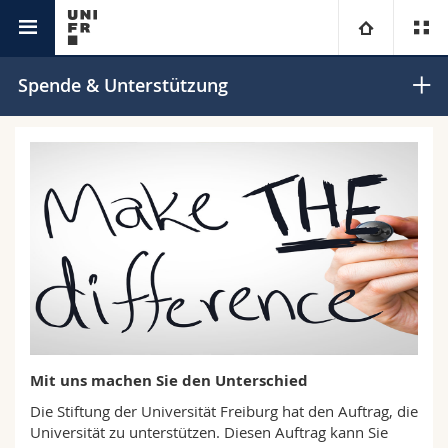
Stiftung
Universität
Spende & Unterstützung
Fakultäten
Studium
Informationen für
Campus
Theologische Fak.
Forschung
Ressourcen
Rechtswissenschaftliche Fak.
Studieninteressierte
Universität
Wirtschafts- und Sozialwissenschaftliche Fak.
Studierende
Personenverzeichnis
Weiterbildung
Philosophische Fak.
Medien
Ortsplan
Mit uns machen Sie den Unterschied
Fak. für Erziehungs- und Bildungswissenschaften
Forschende
Bibliotheken
Die Stiftung der Universität Freiburg hat den Auftrag, die
Universität zu unterstützen. Diesen Auftrag kann Sie