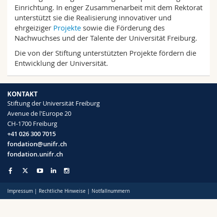
Math.-Nat. und Med. Fak.
Mitarbeitende
Einrichtung. In enger Zusammenarbeit mit dem Rektorat
Webmail
unterstützt sie die Realisierung innovativer und
ehrgeiziger
Projekte
sowie die Förderung des
Interfakultär
Doktorierende
Vorlesungsverzeichnis
Nachwuchses und der Talente der Universität Freiburg.
Die von der Stiftung unterstützten Projekte fördern die
MyUnifr
Entwicklung der Universität.
KONTAKT
Stiftung der Universität Freiburg
Avenue de l'Europe 20
CH-1700 Freiburg
+41 026 300 7015
fondation@unifr.ch
fondation.unifr.ch
Impressum
|
Rechtliche Hinweise
|
Notfallnummern