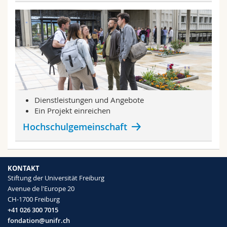
Math.-Nat. und Med. Fak.
Mitarbeitende
Webmail
Interfakultär
Doktorierende
Vorlesungsverzeichnis
MyUnifr
Dienstleistungen und Angebote
Ein Projekt einreichen
Hochschulgemeinschaft
KONTAKT
Stiftung der Universität Freiburg
Avenue de l'Europe 20
CH-1700 Freiburg
+41 026 300 7015
fondation@unifr.ch