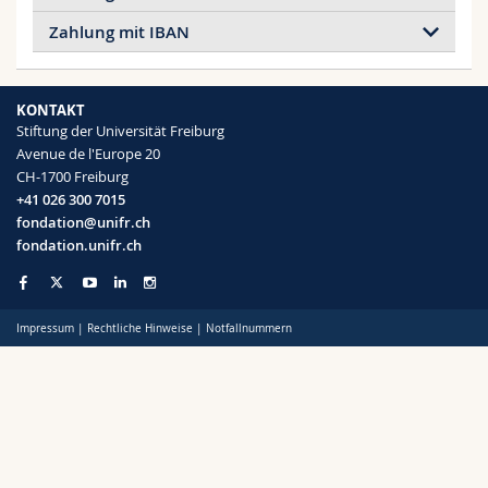
Math.-Nat. und Med. Fak.
Mitarbeitende
Webmail
Zahlung mit IBAN
Interfakultär
Doktorierende
Vorlesungsverzeichnis
Zahlung mit IBAN
KONTAKT
Stiftung Universität Freiburg
Stiftung der Universität Freiburg
MyUnifr
Av. de l'Europe 20
Avenue de l'Europe 20
1700 Freiburg
CH-1700 Freiburg
IBAN
CH90 0076 8300 1224 0070 6
+41 026 300 7015
fondation@unifr.ch
fondation.unifr.ch
Impressum
|
Rechtliche Hinweise
|
Notfallnummern