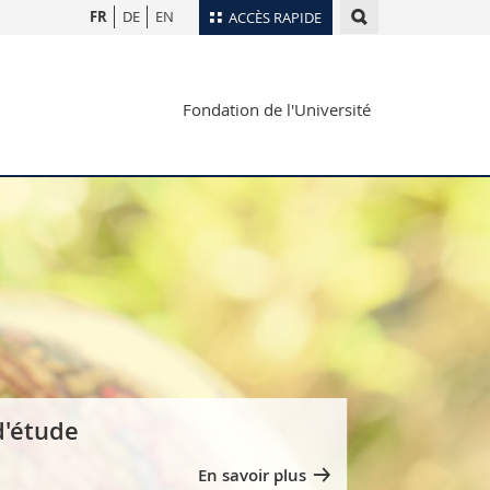
FR
DE
EN
ACCÈS RAPIDE
Annuaire du personnel
Fondation de l'Université
Plan d'accès
nts
Bibliothèques
Webmail
rs
Programme des cours
MyUnifr
d'étude
En savoir plus