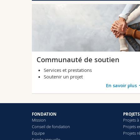
Communauté de soutien
Services et prestations
Soutenir un projet
En savoir plus
FONDATION
PROJETS
Mission
Projets à
Conseil de fondation
Projets e
Équipe
Projets r
Soirée annuelle