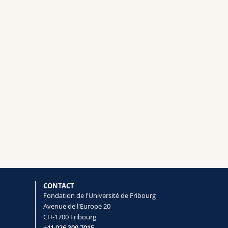
CONTACT
Fondation de l'Université de Fribourg
Avenue de l'Europe 20
CH-1700 Fribourg
+41 026 300 7015