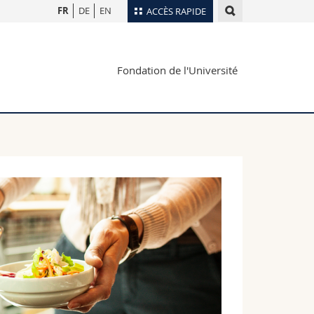
FR
DE
EN
ACCÈS RAPIDE
Annuaire du personnel
Fondation de l'Université
Plan d'accès
nts
Bibliothèques
Webmail
rs
Programme des cours
MyUnifr