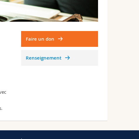
Faire un don
Renseignement
vec
s.