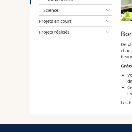
Science
Projets en cours
Projets réalisés
Bo
De pl
chaud
beauc
Grâc
Vo
di
Ce
le
Les b