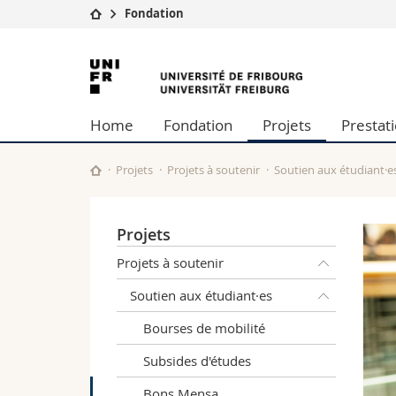
Fondation
Université
Facultés
Université
Etudes
Théologie
de
Campus
Droit
Home
Fondation
Projets
Prestat
Recherche
Sciences é
Fribourg
Université
Lettres et
Formation continue
Sciences de
Projets
Projets à soutenir
Soutien aux étudiant·e
Sciences e
Interfacult
Projets
Projets à soutenir
Soutien aux étudiant·es
Bourses de mobilité
Subsides d'études
Bons Mensa